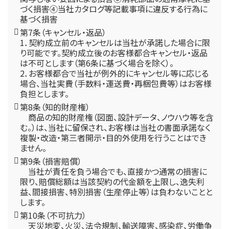
づく損害④当社カタログ等記載事項に違反する行為に
基づく損害
第7条（キャンセル・返品）
1．契約成立前のキャンセルは当社が承諾した場合に限
り可能です。契約成立後のお客様都合キャンセル・返品
は不可とします（第6条に基づく場合を除く）。
2．お客様都合で当社が例外的にキャンセル等に応じる
場合、当社実費（手数料・運送費・再梱包費等）はお客様
負担とします。
第8条（知的財産権）
商品の知的財産権（図面、設計データ、ノウハウ等を含
む。）は、当社に留保され、お客様は当社の書面承諾なく
複製・改造・第三者開示・目的外使用を行うことはでき
ません。
第9条（損害賠償）
当社が責任を負う場合でも、直接かつ通常の損害に
限り、賠償総額は当該契約の代金額を上限し、逸失利
益、間接損害、特別損害（生産停止等）は負わないことと
します。
第10条（不可抗力）
天災地変、火災、法令規制、輸送障害、感染症、労働争