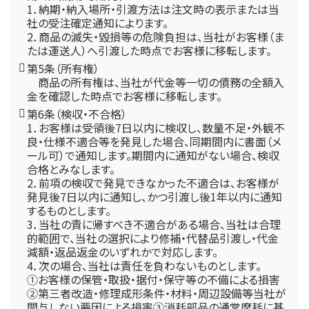
1．納期・納入場所・引渡方法は注文時の表示または当
社の受注確定通知によります。
2．商品の滅失・毀損等の危険負担は、当社がお客様（ま
たは運送人）へ引渡した時点でお客様に移転します。
第5条（所有権）
商品の所有権は、当社が代金等一切の債務の全額入
金を確認した時点でお客様に移転します。
第6条（検収・不合格）
1．お客様は受領後7日以内に検収し、数量不足・外観不
良・仕様不適合等を発見した場合、同期間内に書面（メ
ール可）で通知します。期間内に通知がない場合、検収
合格とみなします。
2．前項の検収で発見できなかった不適合は、お客様が
発見後7日以内に通知し、かつ引渡し後1年以内に通知
するものとします。
3．当社の責に帰すべき不適合がある場合、当社は合理
的範囲で、当社の選択により修補・代替品引渡し・代金
減額・返品返金のいずれかで対応します。
4．次の場合、当社は責任を負わないものとします。
①お客様の保管・取扱・据付・保守等の不備による損害
②第三者改造・修理成形条件・材料・周辺設備等当社が
関与しない要因による損害③消耗部品の通常摩耗に基