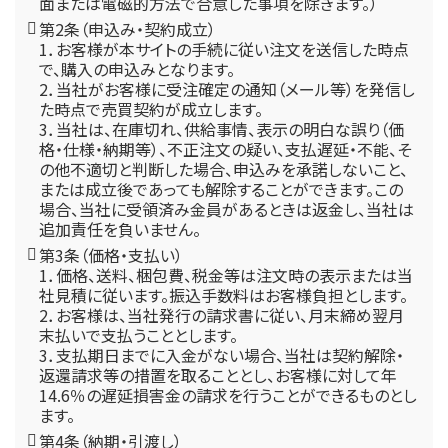
面または電磁的方法で合意した事項を除きます。）
第2条（申込み・契約成立）
1．お客様が本サイトの手続に従い注文を送信した時点
で、購入の申込みとなります。
2．当社がお客様に受注確定の通知（メール等）を発信し
た時点で売買契約が成立します。
3．当社は、在庫切れ、供給事情、表示の明白な誤り（価
格・仕様・納期等）、不正注文の疑い、支払遅延・不能、そ
の他不適切と判断した場合、申込みを承諾しないこと、
または成立後であっても解除することができます。この
場合、当社に受領済み金員があるときは返金し、当社は
追加責任を負いません。
第3条（価格・支払い）
1．価格、送料、梱包費、税金等は注文時の表示または当
社見積に従います。振込手数料はお客様負担とします。
2．お客様は、当社発行の請求書に従い、月末締め翌月
末払いで支払うこととします。
3．支払期日までに入金がない場合、当社は契約解除・
返還請求等の措置を取ることとし、お客様に対して年
14.6％の遅延損害金の請求を行うことができるものとし
ます。
第4条（納期・引渡し）