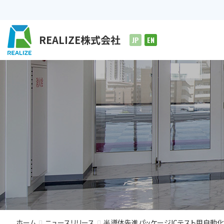
REALIZE株式会社
JP
EN
事業について
半導体
有価
C
ホーム
ニュースリリース
半導体先進パッケージICテスト用自動