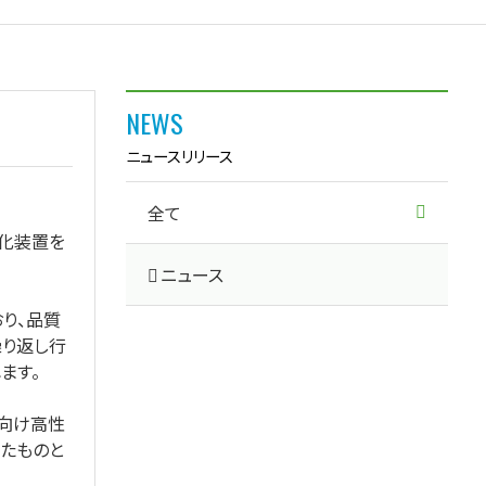
NEWS
ニュースリリース
全て
動化装置を
ニュース
り、品質
繰り返し行
ます。
I向け高性
たものと