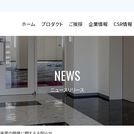
ホーム
プロダクト
ご挨拶
企業情報
CSR情報
関連装置
証券報告書
SRの考え方
会社概要
自動車関連装置
決算短信
品質方針
新卒採用
経営方針
決算説明資料
環境方針
ロボット関連装置
キャリア採用
沿革
情報セキュリティ基本方針
関連企業情報
株主総会資料
金型・精密加⼯
電子
NEWS
営業拠点
生産拠点
設備リスト
ニュースリリース
化装置の開発に関するお知らせ